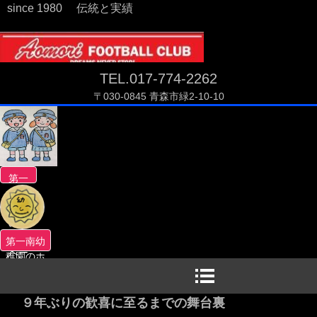
since 1980 伝統と実績
TEL.017-774-2262
〒030-0845 青森市緑2-10-10
第一
南幼
稚園
のホ
ーム
第一南幼
ペー
稚園のホ
ジへ
ームペー
ジへ
９年ぶりの歓喜に至るまでの舞台裏