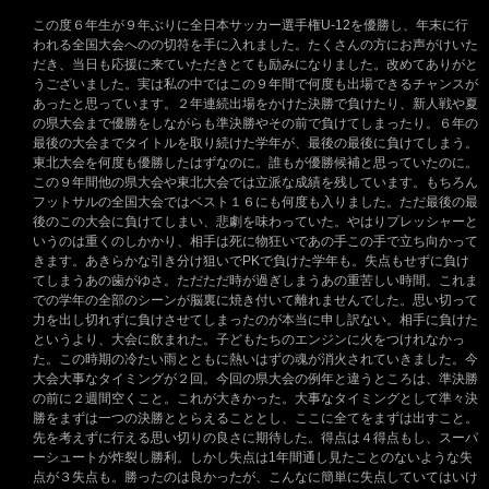
この度６年生が９年ぶりに全日本サッカー選手権U-12を優勝し、年末に行
われる全国大会へのの切符を手に入れました。たくさんの方にお声がけいた
だき、当日も応援に来ていただきとても励みになりました。改めてありがと
うございました。実は私の中ではこの９年間で何度も出場できるチャンスが
あったと思っています。２年連続出場をかけた決勝で負けたり、新人戦や夏
の県大会まで優勝をしながらも準決勝やその前で負けてしまったり。６年の
最後の大会までタイトルを取り続けた学年が、最後の最後に負けてしまう。
東北大会を何度も優勝したはずなのに。誰もが優勝候補と思っていたのに。
この９年間他の県大会や東北大会では立派な成績を残しています。もちろん
フットサルの全国大会ではベスト１６にも何度も入りました。ただ最後の最
後のこの大会に負けてしまい、悲劇を味わっていた。やはりプレッシャーと
いうのは重くのしかかり、相手は死に物狂いであの手この手で立ち向かって
きます。あきらかな引き分け狙いでPKで負けた学年も。失点もせずに負け
てしまうあの歯がゆさ。ただただ時が過ぎしまうあの重苦しい時間。これま
での学年の全部のシーンが脳裏に焼き付いて離れませんでした。思い切って
力を出し切れずに負けさせてしまったのが本当に申し訳ない。相手に負けた
というより、大会に飲まれた。子どもたちのエンジンに火をつけれなかっ
た。この時期の冷たい雨とともに熱いはずの魂が消火されていきました。今
大会大事なタイミングが２回。今回の県大会の例年と違うところは、準決勝
の前に２週間空くこと。これが大きかった。大事なタイミングとして準々決
勝をまずは一つの決勝ととらえることとし、ここに全てをまずは出すこと。
先を考えずに行える思い切りの良さに期待した。得点は４得点もし、スーパ
ーシュートが炸裂し勝利。しかし失点は1年間通し見たことのないような失
点が３失点も。勝ったのは良かったが、こんなに簡単に失点していてはいけ