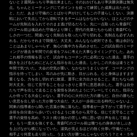
ないと２週間みっちり準備出来ました。そのおかげもあり準決勝決勝は無失
点。ちゃんとミーティングにてポイントを絞って練習した成果は出たかな
と。ただ、あまり守備のことばかり声がけしてもこの子達らしくない。決勝
戦において失点してから逆転できるチームはなかなかいない。ほとんどのチ
ームが先制点を入れてそのまま逃げ切るだろう。先に一点取ったら青森FC
のゴール前は魂込めた守備がより輝く。歴代の先輩たちから続く青森FCら
しさの一つだ。間違いなく先制点を取ったら守り切れる。先制点も必ず入れ
れる。だからそれまで我慢だ。大丈夫、みんななら絶対できる。後は余計な
ことはあまりしゃべらず、無心の集中力を高めさせた。この試合前のミーテ
ィングが過去９年間での反省をフルに考えた大事なタイミングでした。あれ
これ相手の情報を言って、試合中もコーチングに必死になった過去。選手の
動きを上げるためにどんどん指示を出した過去。しかしこの大会は違うと９
年間で気づいた。大会の空気が重い。なかなかうまくいかず、コーチングの
指示を待ってしまい、耳のみが先に動き、目がぶれる。心と身体はますます
重くなる。力を出し切れずに敗退。選手に全力出させること。君たちなら絶
対大丈夫。信じて見守ることをはっきりと選手に意思表示した。選手は自分
たちで声を出して走ることを覚悟を決めたようにプレーしてくれた。指示な
んか待ってる大会じゃない。選手の心に火付けた方の勝ちだ。自分の勝ちた
い意思を出し切った方が勝つ大会だ。大人が一歩前に出る時代じゃないよ。
関東の指導者から聞いた言葉が胸に落ちた。指導者が一歩下がって選手が２
歩前を自分達から歩いていけるように後ろから見守る。信じて見守ることで
選手の覚悟を高め、ラスト残り僅かの苦しい時に思い切り声を出して励ま
す。もう一度火を強くする。青森FCのゴール前は幾つもの身体が水しぶき
を上げながら横になっていた。湯気が見えるほどの熱く分厚い守備だった。
相手より何度も走り回った。うまい方が勝つんじゃないだろう？と４・５年