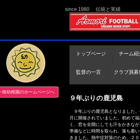
since 1980 伝統と実績
トップページ
チーム紹
監督の一言
クラブ員募
一南幼稚園のホームページへ
９年ぶりの鹿児島
９年ぶりの鹿児島となりました。今
月に開催されていました。初めて福
く、窓を全開にしても汗をかきなが
準備などに時間を取られ、落ち着い
きました。熱中症対策のため、２０