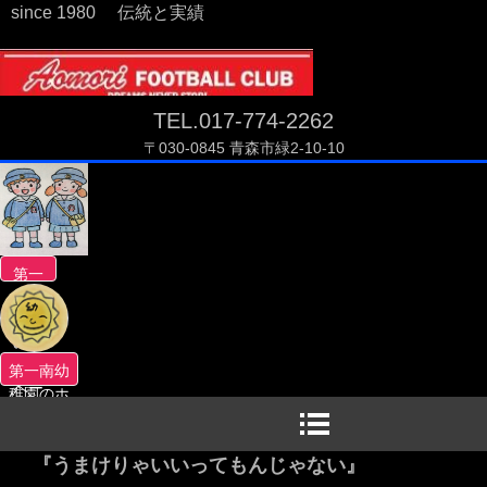
since 1980 伝統と実績
TEL.017-774-2262
〒030-0845 青森市緑2-10-10
第一
南幼
稚園
のホ
ーム
第一南幼
ペー
稚園のホ
ジへ
ームペー
ジへ
『うまけりゃいいってもんじゃない』