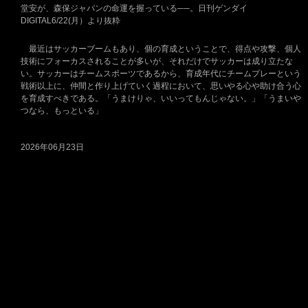
堂安が、森保ジャパンの命運を握っている──。日刊ゲンダイ
DIGITAL6/22(月）より抜粋
最近はサッカーブームもあり、個の育成ということで、得点や攻撃、個人
技術にフォーカスされることが多いが、それだけでサッカーは成り立たな
い。サッカーはチームスポーツであるから、育成年代にチームプレーという
戦術以上に、仲間と作り上げていく過程において、思いやる心や助け合う心
を育成すべきである。「うまけりゃ、いいってもんじゃない。」「うまいや
つなら、もっといる」
2026年06月23日