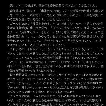
先日、NHKの番組で、堂安律と森保監督のインビューが放送された。
森保監督から堂安は、「出番のない時のベンチや練習での行動や言動をど
う思っている？ 本気でチームのために戦っているのか？ 日本を背負って
いる重みを感じているのか？」と言われたという。
「ゴールを決めて『注目を集めることしか考えてなかった』と話していた堂
安が森保監督の言葉で目が覚め、『ゴールじゃなくていい。守備でもなんで
もチームに貢献するプレーをしたい』という意識に激変したという。今では
森保監督から『サッカーをやっている子どもたちに堂安の姿を見せたい。背
番号10であっても、ちゃんと守備をしないと世界を渡り歩けないことを堂
安は示している』とまで言われているそうだ。
これまでの「オレがオレが」のエゴイスティックがウソのように、「サブ
であってもチームを勝たせるために何をなすべきか、常に考えるようになっ
た」と口にするようになった堂安が主戦場とする「右のウイングバック
（WB）」は、攻撃の際には1トップや（2列目の）シャドーと連係しながら
相手ゴールを目指し、ひとたび守備に回ると自陣の最深部まで駆け戻り、体
を張った守備をやらなければならない。
日本時間15日のオランダ戦では強力左サイドアタッカーのFWガクポと何
度もマッチアップして仕事をさせなかった。この日のチュニジア戦で象徴的
なプレーがあった。トイメンに位置するニース（フランス）所属の左DFア
ブディが、日本のペナルティーエリア内に進入した状況で果敢なスライディ
ングタックルでボールを奪い、ピンチを防いでみせた。
チュニジア戦後、「みんなが理想としている10番像じゃないかもしれな
いが、（チームを）勝たせる選手が10番と思っている。ゴールが理想だけ
ど、そうじゃなくてもチームに貢献できるようにやっていきたい」と話した