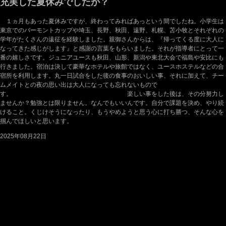
充実した夏休みでしたか？
１ヵ月もあった夏休みですが、終わってみればあっという間でしたね。小学生は
東京でのバーモントカップや埼玉、長野、秋田、遠野、札幌、苫小牧とそれぞれの
学年がたくさんの遠征を経験しました。親御さんからは、『帰ってくる度に大人に
なってきた感じがします』と感謝の言葉をもらいました。それが指導者にとって一
番の嬉しさです。ジュニアユースも秋田、山形、新潟や東北大会で福島や安比にも
行きました。宿泊は決して豪華なホテルや旅館ではなく、ユースホステルなどの合
宿所を利用します。丸一日試合をした後の食事のおいしい事、それに加えて、チー
ムメイトとの夜の思い出は大人になっても忘れないもので
す。 楽しい事をした後は、その分努力し
ませんか？勉強とは限りません。なんでもいいんです。自分で課題を決め、やり続
けること。くじけそうになったり、もうやめようと思う心に打ち勝つ、そんな心を
掴んでほしいと思います。
2025年08月22日