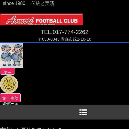
since 1980 伝統と実績
TEL.017-774-2262
〒030-0845 青森市緑2-10-10
第一
南幼
稚園
のホ
ーム
第一南幼
ペー
稚園のホ
ジへ
ームペー
ジへ