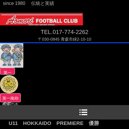
since 1980 伝統と実績
TEL.017-774-2262
〒030-0845 青森市緑2-10-10
第一
南幼
稚園
のホ
ーム
第一南幼
ペー
稚園のホ
ジへ
ームペー
ジへ
U11 HOKKAIDO PREMIERE 優勝