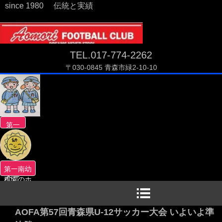
since 1980 伝統と実績
TEL.017-774-2262
〒030-0845 青森市緑2-10-10
第一
南幼
稚園
のホ
ーム
第一南幼
ペー
稚園のホ
ジへ
ームペー
ジへ
AOFA第57回青森県U-12サッカー大会 いよいよ準