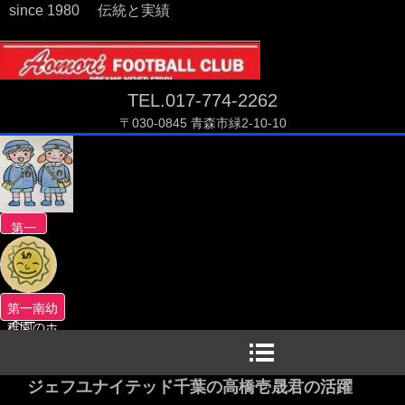
since 1980 伝統と実績
TEL.017-774-2262
〒030-0845 青森市緑2-10-10
第一
南幼
稚園
のホ
ーム
第一南幼
ペー
稚園のホ
ジへ
ームペー
ジへ
ジェフユナイテッド千葉の高橋壱晟君の活躍