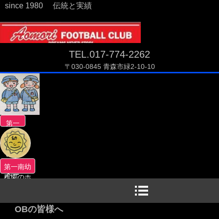
since 1980 伝統と実績
TEL.017-774-2262
〒030-0845 青森市緑2-10-10
第一
南幼
稚園
のホ
ーム
第一南幼
ペー
稚園のホ
ジへ
ームペー
ジへ
OBの皆様へ