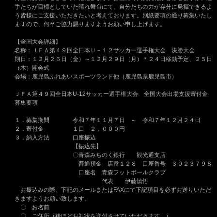
手たちが目標としていた晴れ舞台にて、自分たちの力が存分に発揮できるよ
う皆様にご支援いただきたいと考えております。別紙要項の通り募集いたし
ますので、何卒ご協力賜りますようお願い申し上げます。
【全国大会詳細】
名称：ＪＦＡ第４９回全日本Ｕ－１２サッカー選手権大会 決勝大会
期日：１２月２６日（金）～１２月２９日（月）＊２４日移動予定、２５日
（木）開会式
会場：鹿児島ふれあいスポーツランド他（鹿児島県鹿児島市）
ＪＦＡ第４９回全日本U-12サッカー選手権大会 全国大会出場支援寄付金
募集要項
１．募集期間 令和７年１１月７日 ～ 令和７年１２月２４日
２．寄付金 １口 ２，０００円
３．納入方法 口座振込
【振込先】
〇青森みちのく銀行 観光通支店
普通預金 店番１２８ 口座番号 ３０２３７９８
口座名 青森フットボールクラブ
代表 伊藤慎悟
お振込みの際、下記のメールまたはFAXにて下記項目を必ずお送りいただ
きますようお願い致します。
〇 お名前
〇 ご住所（後ほどお礼状を送付させていただきます。）