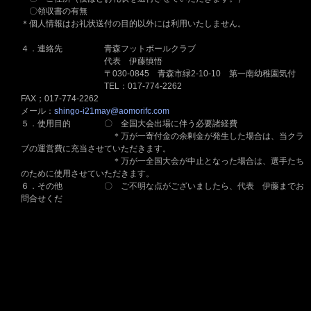
〇領収書の有無
＊個人情報はお礼状送付の目的以外には利用いたしません。
４．連絡先 青森フットボールクラブ
代表 伊藤慎悟
〒030-0845 青森市緑2-10-10 第一南幼稚園気付
TEL：017-774-2262
FAX；017-774-2262
メール：
shingo-i21may@aomorifc.com
５．使用目的 〇 全国大会出場に伴う必要諸経費
＊万が一寄付金の余剰金が発生した場合は、当クラ
ブの運営費に充当させていただきます。
＊万が一全国大会が中止となった場合は、選手たち
のために使用させていただきます。
６．その他 〇 ご不明な点がございましたら、代表 伊藤までお
問合せくだ