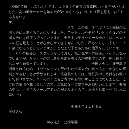
OBの皆様、お久しぶりです。１９８０年創立の青森FCも４５年がたちま
した。あの頃サッカーを始めたOBの皆さんもすでに５０歳を超えておられ
る方もいま
す。
さて、この度、９年ぶりに６回目の全
国大会に出場することになりました。フットサルやチビリンピックなどの全
国大会には何度も行っていますが、全日本少年サッカー大会だけは、ベスト
４の壁を超えることがなかなかできませんでした。私も知らないうちに、７
０歳になろうとしていますが、まだまだ子どもたちに指導をしています。
５，６年の指導は、スタッフがしており、私は低学年の指導がメインとなっ
ていますが、サッカーの楽しみや基礎を養うのが重要ですので、体に鞭をう
ちながら頑張っています。 全国大会は、鹿児島で
開催されるため、Ｊヴィレッジで行われた全国大会に較べると、かなりの経
費がかさむことが予想されます。現会員の方には、遠征費のご寄付をお願い
しておりますが、ＯＢの方々にもご寄付をお願いすることになりました。ご
寄附の要項を載せましたので、ご覧になりご協力をお願いいたします。要項
の中に、クラブのメールアドレスがありますので、近況をお知らせ頂ければ
幸いです。
令和７年１１月５日
関係各位
学校法人 公徳学園