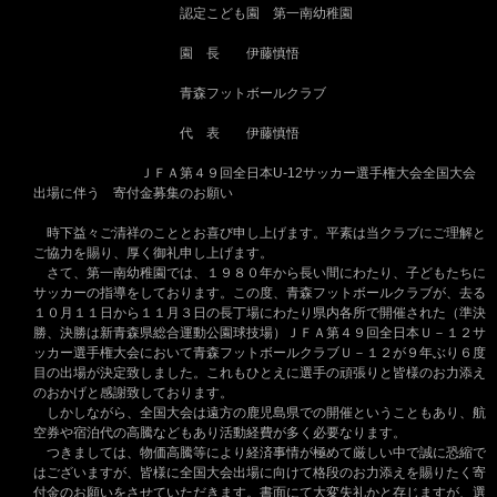
認定こども園 第一南幼稚園
園 長 伊藤慎悟
青森フットボールクラブ
代 表 伊藤慎悟
ＪＦＡ第４９回全日本U-12サッカー選手権大会全国大会
出場に伴う 寄付金募集のお願い
時下益々ご清祥のこととお喜び申し上げます。平素は当クラブにご理解と
ご協力を賜り、厚く御礼申し上げます。
さて、第一南幼稚園では、１９８０年から長い間にわたり、子どもたちに
サッカーの指導をしております。この度、青森フットボールクラブが、去る
１０月１１日から１１月３日の長丁場にわたり県内各所で開催された（準決
勝、決勝は新青森県総合運動公園球技場）ＪＦＡ第４９回全日本Ｕ－１２サ
ッカー選手権大会において青森フットボールクラブＵ－１２が９年ぶり６度
目の出場が決定致しました。これもひとえに選手の頑張りと皆様のお力添え
のおかげと感謝致しております。
しかしながら、全国大会は遠方の鹿児島県での開催ということもあり、航
空券や宿泊代の高騰などもあり活動経費が多く必要なります。
つきましては、物価高騰等により経済事情が極めて厳しい中で誠に恐縮で
はございますが、皆様に全国大会出場に向けて格段のお力添えを賜りたく寄
付金のお願いをさせていただきます。書面にて大変失礼かと存じますが、選